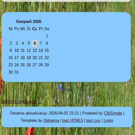
.
Sierpień 2026
Ni
Po
Wt
Śr
Cz
Pt
So
1
2
3
4
5
6
7
8
9
10
11
12
13
14
15
16
17
18
19
20
21
22
23
24
25
26
27
28
29
30
31
Select Language
▼
Ostatnia aktualizacja: 2026-04-02 22:21 | Powered by
CMSimple
|
Template by
Oldnema
|
test HTML5
|
test css
|
Login