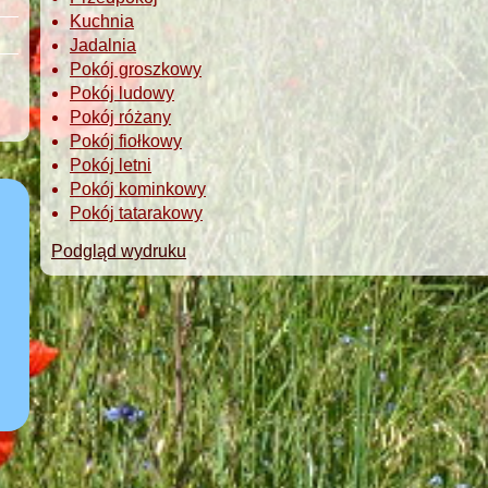
Kuchnia
Jadalnia
Pokój groszkowy
Pokój ludowy
Pokój różany
Pokój fiołkowy
Pokój letni
Pokój kominkowy
Pokój tatarakowy
Podgląd wydruku