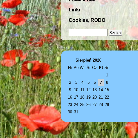
Linki
Cookies, RODO
.
Sierpień 2026
Ni
Po
Wt
Śr
Cz
Pt
So
1
2
3
4
5
6
7
8
9
10
11
12
13
14
15
16
17
18
19
20
21
22
23
24
25
26
27
28
29
30
31