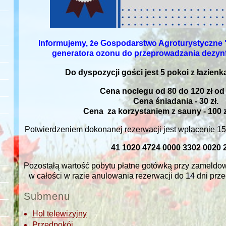
Informujemy, że Gospodarstwo Agroturystycz
generatora ozonu do przeprowadzania dezynf
Do dyspozycji gości jest 5 pokoi z łazienk
Cena noclegu od 80 do 120 zł od
Cena śniadania - 30 zł.
Cena za korzystaniem z sauny - 100 z
Potwierdzeniem dokonanej rezerwacji jest wpłacenie 15
41 1020 4724 0000 3302 0020 
Pozostałą wartość pobytu płatne gotówką przy zameldow
w całości w razie anulowania rezerwacji do 14 dni pr
Submenu
Hol telewizyjny
Przedpokój