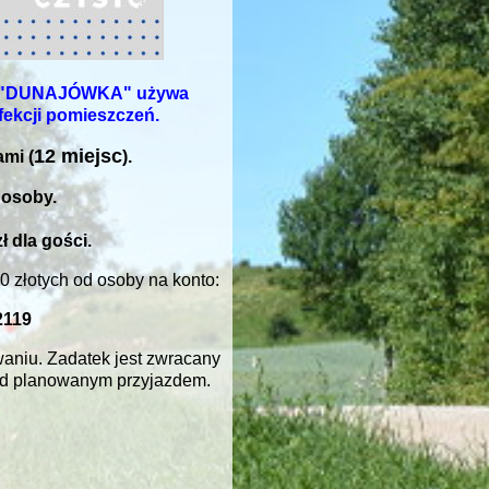
ne "DUNAJÓWKA" używa
ekcji pomieszczeń.
12 miejsc
ami (
).
 osoby.
ł dla gości.
0 złotych od osoby na konto:
2119
aniu. Zadatek jest zwracany
zed planowanym przyjazdem.